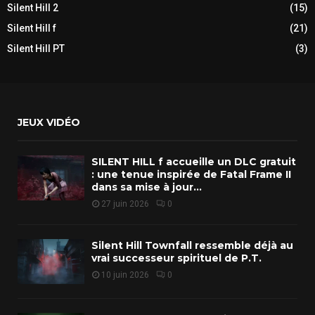
Silent Hill 2
(15)
Silent Hill f
(21)
Silent Hill PT
(3)
JEUX VIDÉO
SILENT HILL f accueille un DLC gratuit
: une tenue inspirée de Fatal Frame II
dans sa mise à jour...
27 juin 2026
0
Silent Hill Townfall ressemble déjà au
vrai successeur spirituel de P.T.
10 juin 2026
0