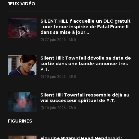
JEUX VIDÉO
SILENT HILL f accueille un DLC gratuit
: une tenue inspirée de Fatal Frame II
dans sa mise à jour...
27 juin 2026
0
Silent Hill: Townfall dévoile sa date de
sortie dans une bande-annonce très
P.T.
10 juin 2026
0
Silent Hill Townfall ressemble déjà au
vrai successeur spirituel de P.T.
10 juin 2026
0
FIGURINES
Figurine Pyramid Head Nendoroid :