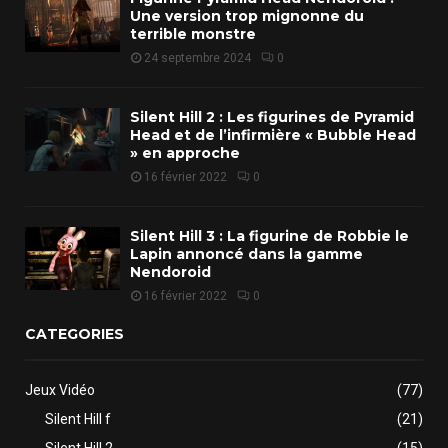
Une version trop mignonne du
terrible monstre
24 septembre 2024
0
Silent Hill 2 : Les figurines de Pyramid
Head et de l’infirmière « Bubble Head
» en approche
16 février 2022
0
Silent Hill 3 : La figurine de Robbie le
Lapin annoncé dans la gamme
Nendoroid
16 février 2022
0
CATEGORIES
Jeux Vidéo
(77)
Silent Hill f
(21)
Silent Hill 2
(15)