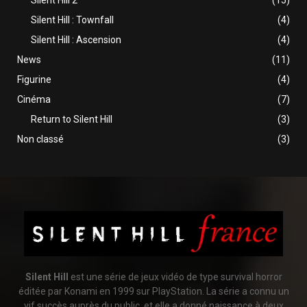
Silent Hill : Townfall
(4)
Silent Hill : Ascension
(4)
News
(11)
Figurine
(4)
Cinéma
(7)
Return to Silent Hill
(3)
Non classé
(3)
Silent Hill
est une série de jeux vidéo de type survival horror
éditée par Konami en 1999 sur PlayStation. La série a connu un
vif succès auprès du public, et elle a donné naissance à deux