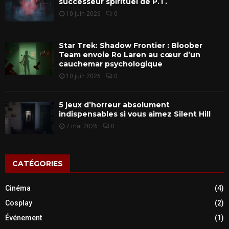
successeur spirituel de P.T.
10 juin 2026
0
Star Trek: Shadow Frontier : Bloober
Team envoie Ro Laren au cœur d’un
cauchemar psychologique
10 juin 2026
0
5 jeux d’horreur absolument
indispensables si vous aimez Silent Hill
7 mai 2026
0
CATÉGORIES
Cinéma
(4)
Cosplay
(2)
Événement
(1)