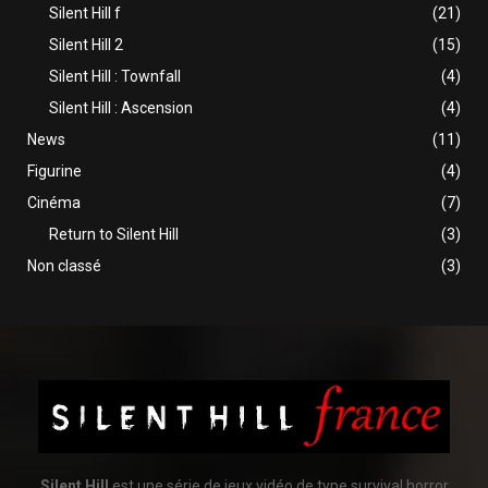
Silent Hill f
(21)
Silent Hill 2
(15)
Silent Hill : Townfall
(4)
Silent Hill : Ascension
(4)
News
(11)
Figurine
(4)
Cinéma
(7)
Return to Silent Hill
(3)
Non classé
(3)
Silent Hill
est une série de jeux vidéo de type survival horror